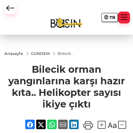
TR
Anasayfa
GÜNDEM
Bilecik
orman
yangınlarına
Bilecik orman
karşı hazır
kıta..
Helikopter
yangınlarına karşı hazır
sayısı ikiye
çıktı
kıta.. Helikopter sayısı
ikiye çıktı