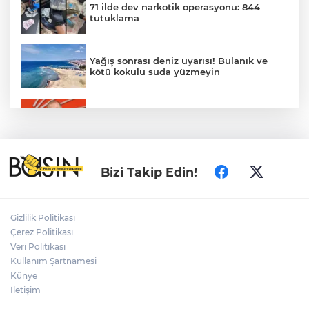
71 ilde dev narkotik operasyonu: 844
tutuklama
Yağış sonrası deniz uyarısı! Bulanık ve
kötü kokulu suda yüzmeyin
Gürsel Tekin’den 'tutarlılık' mesajı... Tarihi
meselelerde pusula net olmalı
Türkiye ile Vietnam arasında 'hava'da
Bizi Takip Edin!
yeni dönem... Sefer kapasitesi artırıldı
Adalet Bakanı Gürlek: Behçet Oktay'ın
Gizlilik Politikası
şüpheli ölümü yeniden kapsamlı şekilde
Çerez Politikası
incelenecek
Veri Politikası
Kullanım Şartnamesi
Künye
Görevden uzaklaştırılan Utku Caner
Çaykara hakkında tahliye kararı
İletişim