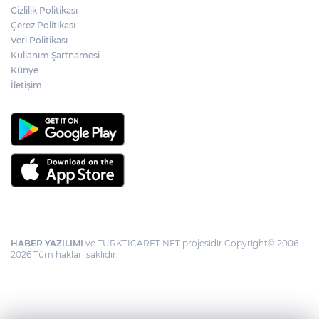
Gizlilik Politikası
Edirne Keşan’da temizlik hareketi
Çerez Politikası
ödülsüz kalmadı
Veri Politikası
Kullanım Şartnamesi
Künye
Gümrük Muhafaza'dan kaçakçılığa darbe!
2026'da 58 bin 519 canlı hayvan kurtarıldı
İletişim
HABER YAZILIMI
ve TURKTICARET.NET projesidir Copyright© 2006-
2026 Tüm hakları saklıdır.