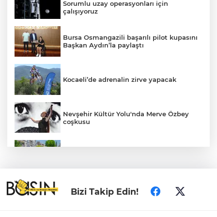
Sorumlu uzay operasyonları için
çalışıyoruz
Bursa Osmangazili başarılı pilot kupasını
Başkan Aydın’la paylaştı
Kocaeli’de adrenalin zirve yapacak
Nevşehir Kültür Yolu'nda Merve Özbey
coşkusu
Daha yeşil Milas için yoğun çalışma
MEB ve Türk Kızılay'dan Çocuklara
Bizi Takip Edin!
Yönelik Afet Farkındalık Çalıştayı