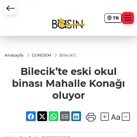
TR
Anasayfa
GÜNDEM
Bilecik’te
eski okul
binası
Bilecik’te eski okul
Mahalle
Konağı
oluyor
binası Mahalle Konağı
oluyor