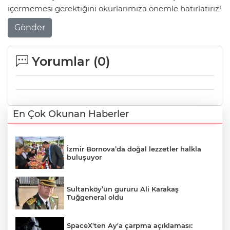
içermemesi gerektiğini okurlarımıza önemle hatırlatırız!
Gönder
Yorumlar (
0
)
En Çok Okunan Haberler
İzmir Bornova’da doğal lezzetler halkla
buluşuyor
Sultanköy’ün gururu Ali Karakaş
Tuğgeneral oldu
SpaceX'ten Ay'a çarpma açıklaması: