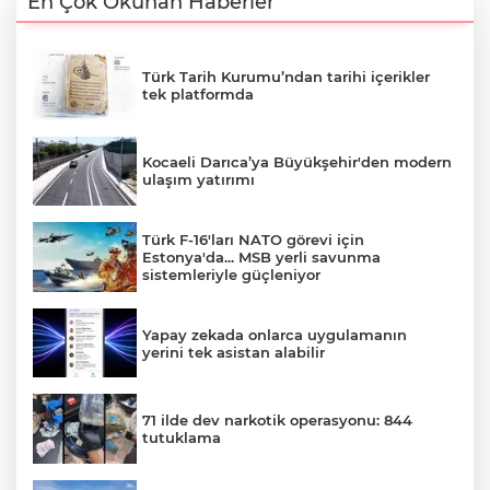
En Çok Okunan Haberler
Türk Tarih Kurumu’ndan tarihi içerikler
tek platformda
Kocaeli Darıca’ya Büyükşehir'den modern
ulaşım yatırımı
Türk F-16'ları NATO görevi için
Estonya'da... MSB yerli savunma
sistemleriyle güçleniyor
Yapay zekada onlarca uygulamanın
yerini tek asistan alabilir
71 ilde dev narkotik operasyonu: 844
tutuklama