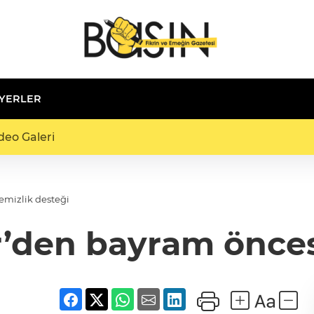
 YERLER
deo Galeri
emizlik desteği
’den bayram öncesi