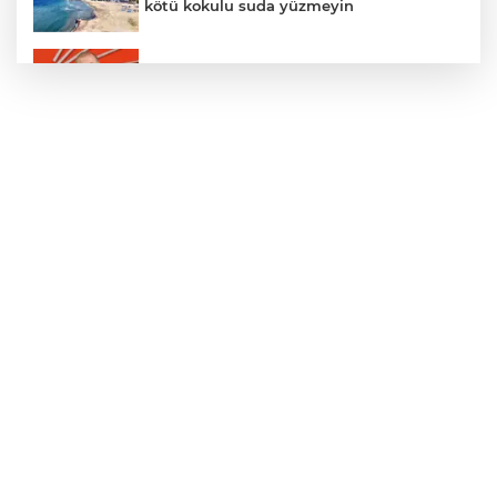
kötü kokulu suda yüzmeyin
Gürsel Tekin’den 'tutarlılık' mesajı... Tarihi
meselelerde pusula net olmalı
Türkiye ile Vietnam arasında 'hava'da
yeni dönem... Sefer kapasitesi artırıldı
Adalet Bakanı Gürlek: Behçet Oktay'ın
şüpheli ölümü yeniden kapsamlı şekilde
incelenecek
Görevden uzaklaştırılan Utku Caner
Çaykara hakkında tahliye kararı