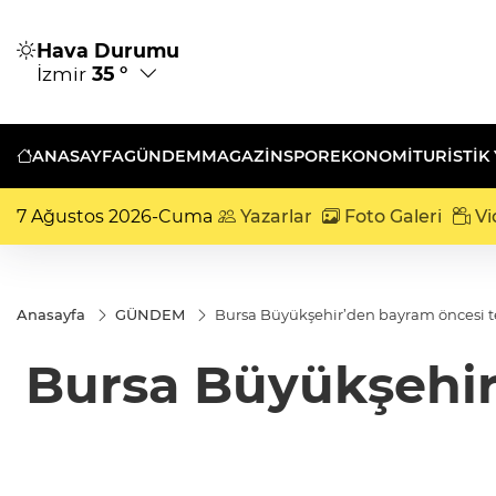
Hava Durumu
İzmir
35 °
ANASAYFA
GÜNDEM
MAGAZİN
SPOR
EKONOMİ
TURISTIK
7 Ağustos 2026-Cuma
Yazarlar
Foto Galeri
Vi
Anasayfa
GÜNDEM
Bursa Büyükşehir’den bayram öncesi t
Bursa Büyükşehir