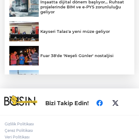
İnşaatta dijital dönem başlıyor... Ruhsat
projelerinde BIM ve e-PYS zorunluluğu
geliyor
Kayseri Talas'a yeni müze geliyor
Fuar 38'de 'Neşeli Günler' nostaljisi
Konya’da Lise Medeniyet Akademisi
yükseliyor
Özgür Özel ve Veli Ağbaba için fezleke
Bizi Takip Edin!
hazırlandı!
Gizlilik Politikası
İzmir Karabağlar Meclisi'nde çevre ve
Çerez Politikası
yatırım gündemi
Veri Politikası