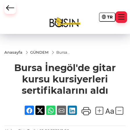
TR
Anasayfa
GÜNDEM
Bursa
İnegöl'de
gitar kursu
Bursa İnegöl'de gitar
kursiyerleri
sertifikalarını
aldı
kursu kursiyerleri
sertifikalarını aldı