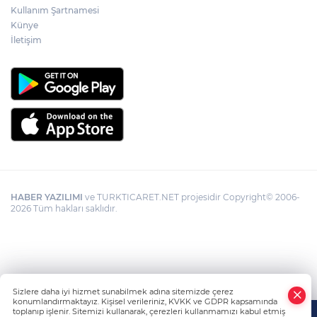
Kullanım Şartnamesi
Künye
Büyükorhan, 'Büyükşehir'le şenlendi
İletişim
HABER YAZILIMI
ve TURKTICARET.NET projesidir Copyright© 2006-
2026 Tüm hakları saklıdır.
Sizlere daha iyi hizmet sunabilmek adına sitemizde çerez
konumlandırmaktayız. Kişisel verileriniz, KVKK ve GDPR kapsamında
toplanıp işlenir. Sitemizi kullanarak, çerezleri kullanmamızı kabul etmiş