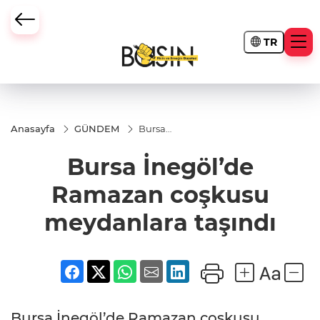
TR
Anasayfa
GÜNDEM
Bursa
İnegöl’de
Ramazan
Bursa İnegöl’de
coşkusu
meydanlara
taşındı
Ramazan coşkusu
meydanlara taşındı
Bursa İnegöl’de Ramazan coşkusu