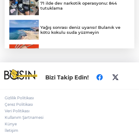
71 ilde dev narkotik operasyonu: 844
tutuklama
Yağış sonrası deniz uyarısı! Bulanık ve
kötü kokulu suda yüzmeyin
Gürsel Tekin’den 'tutarlılık' mesajı... Tarihi
meselelerde pusula net olmalı
Türkiye ile Vietnam arasında 'hava'da
Bizi Takip Edin!
yeni dönem... Sefer kapasitesi artırıldı
Adalet Bakanı Gürlek: Behçet Oktay'ın
Gizlilik Politikası
şüpheli ölümü yeniden kapsamlı şekilde
Çerez Politikası
incelenecek
Veri Politikası
Kullanım Şartnamesi
Künye
Görevden uzaklaştırılan Utku Caner
Çaykara hakkında tahliye kararı
İletişim