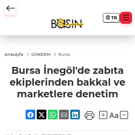
TR
Anasayfa
GÜNDEM
Bursa
İnegöl'de
zabıta
Bursa İnegöl'de zabıta
ekiplerinden
bakkal ve
marketlere
ekiplerinden bakkal ve
denetim
marketlere denetim