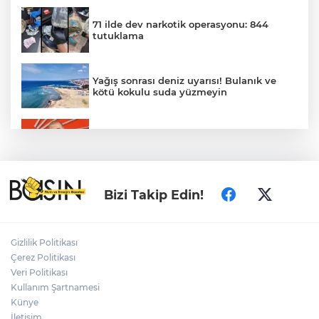
71 ilde dev narkotik operasyonu: 844
tutuklama
Yağış sonrası deniz uyarısı! Bulanık ve
kötü kokulu suda yüzmeyin
Gürsel Tekin’den 'tutarlılık' mesajı... Tarihi
meselelerde pusula net olmalı
Türkiye ile Vietnam arasında 'hava'da
Bizi Takip Edin!
yeni dönem... Sefer kapasitesi artırıldı
Adalet Bakanı Gürlek: Behçet Oktay'ın
Gizlilik Politikası
şüpheli ölümü yeniden kapsamlı şekilde
Çerez Politikası
incelenecek
Veri Politikası
Kullanım Şartnamesi
Künye
Görevden uzaklaştırılan Utku Caner
Çaykara hakkında tahliye kararı
İletişim