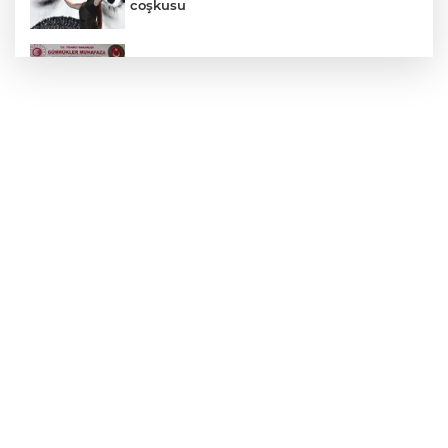
coşkusu
Gümrük Muhafaza'dan kaçakçılığa darbe!
2026'da 58 bin 519 canlı hayvan kurtarıldı
Edirne Keşan’da temizlik hareketi
ödülsüz kalmadı
TÜBİTAK'tan lisansüstü araştırmacılara
performans bursu çağrısı
Edirne Keşan'da Önkal Kılavuz'dan
anlamlı çalışma