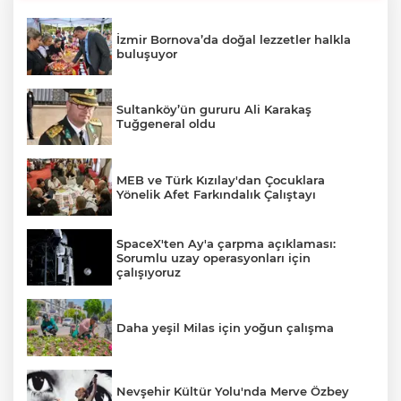
İzmir Bornova’da doğal lezzetler halkla
buluşuyor
Sultanköy’ün gururu Ali Karakaş
Tuğgeneral oldu
MEB ve Türk Kızılay'dan Çocuklara
Yönelik Afet Farkındalık Çalıştayı
SpaceX'ten Ay'a çarpma açıklaması:
Sorumlu uzay operasyonları için
çalışıyoruz
Daha yeşil Milas için yoğun çalışma
Nevşehir Kültür Yolu'nda Merve Özbey