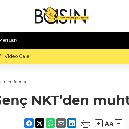
 YERLER
Video Galeri
eşem performans
 Genç NKT’den mu