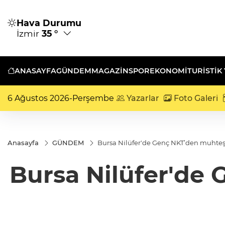
Hava Durumu
İzmir
35 °
ANASAYFA
GÜNDEM
MAGAZİN
SPOR
EKONOMİ
TURISTIK
6 Ağustos 2026-Perşembe
Yazarlar
Foto Galeri
Anasayfa
GÜNDEM
Bursa Nilüfer'de Genç NKT’den muht
Bursa Nilüfer'de