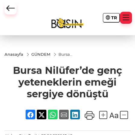
TR
Anasayfa
GÜNDEM
Bursa
Nilüfer’de
genç
Bursa Nilüfer’de genç
yeteneklerin
emeği
sergiye
yeteneklerin emeği
dönüştü
sergiye dönüştü