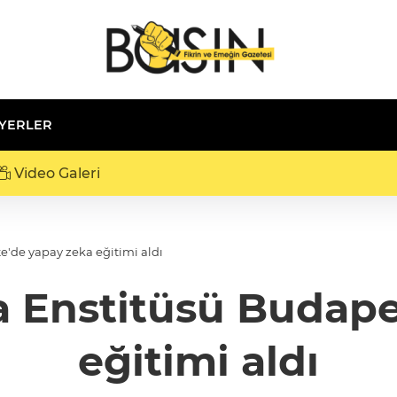
 YERLER
Video Galeri
'de yapay zeka eğitimi aldı
 Enstitüsü Budape
eğitimi aldı