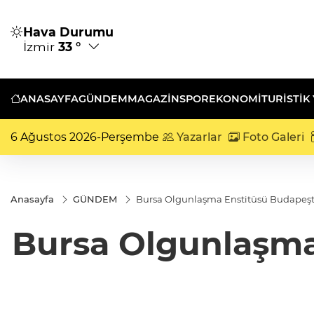
Hava Durumu
İzmir
33 °
ANASAYFA
GÜNDEM
MAGAZİN
SPOR
EKONOMİ
TURISTIK
6 Ağustos 2026-Perşembe
Yazarlar
Foto Galeri
Anasayfa
GÜNDEM
Bursa Olgunlaşma Enstitüsü Budapeşte
Bursa Olgunlaşma