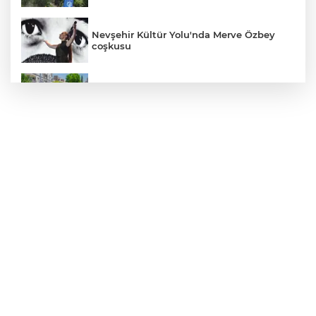
Nevşehir Kültür Yolu'nda Merve Özbey
coşkusu
Daha yeşil Milas için yoğun çalışma
MEB ve Türk Kızılay'dan Çocuklara
Yönelik Afet Farkındalık Çalıştayı
Edirne Keşan’da temizlik hareketi
ödülsüz kalmadı
Gümrük Muhafaza'dan kaçakçılığa darbe!
2026'da 58 bin 519 canlı hayvan kurtarıldı