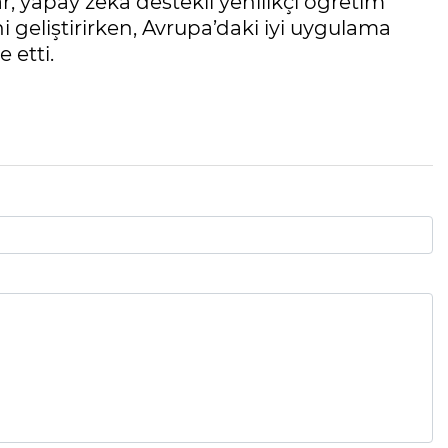
ar, yapay zekâ destekli yenilikçi öğretim
 geliştirirken, Avrupa’daki iyi uygulama
 etti.