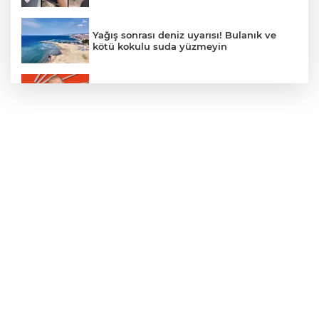
Yağış sonrası deniz uyarısı! Bulanık ve
kötü kokulu suda yüzmeyin
Gürsel Tekin’den 'tutarlılık' mesajı... Tarihi
meselelerde pusula net olmalı
Türkiye ile Vietnam arasında 'hava'da
yeni dönem... Sefer kapasitesi artırıldı
Adalet Bakanı Gürlek: Behçet Oktay'ın
şüpheli ölümü yeniden kapsamlı şekilde
incelenecek
Görevden uzaklaştırılan Utku Caner
Çaykara hakkında tahliye kararı