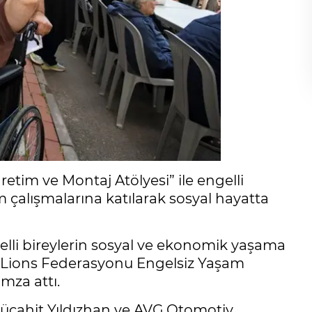
etim ve Montaj Atölyesi” ile engelli
m çalışmalarına katılarak sosyal hayatta
lli bireylerin sosyal ve ekonomik yaşama
-K Lions Federasyonu Engelsiz Yaşam
imza attı.
ücahit Yıldızhan ve AVG Otomotiv