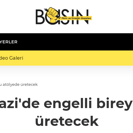
 YERLER
deo Galeri
u atölyede üretecek
i'de engelli birey
üretecek