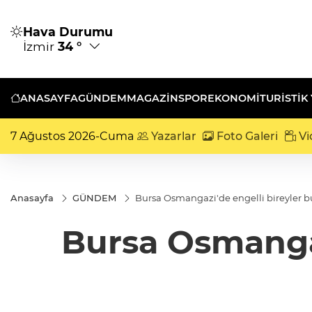
Hava Durumu
İzmir
34 °
ANASAYFA
GÜNDEM
MAGAZİN
SPOR
EKONOMİ
TURISTIK
7 Ağustos 2026-Cuma
Yazarlar
Foto Galeri
Vi
Anasayfa
GÜNDEM
Bursa Osmangazi'de engelli bireyler b
Bursa Osmangaz