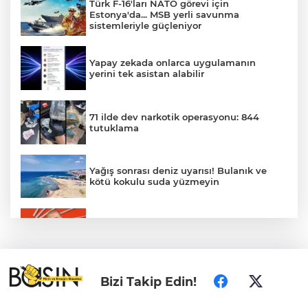
Türk F-16'ları NATO görevi için
Estonya'da... MSB yerli savunma
sistemleriyle güçleniyor
Yapay zekada onlarca uygulamanın
yerini tek asistan alabilir
71 ilde dev narkotik operasyonu: 844
tutuklama
Yağış sonrası deniz uyarısı! Bulanık ve
kötü kokulu suda yüzmeyin
Gürsel Tekin’den 'tutarlılık' mesajı... Tarihi
meselelerde pusula net olmalı
Türkiye ile Vietnam arasında 'hava'da
Bizi Takip Edin!
yeni dönem... Sefer kapasitesi artırıldı