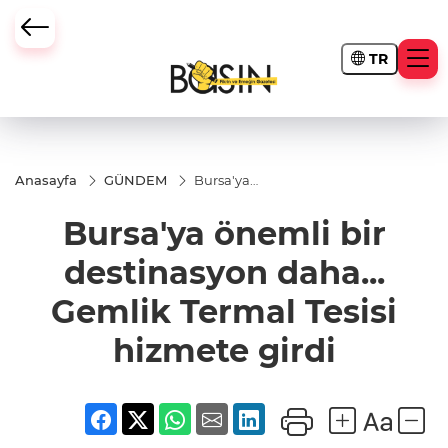
TR
Anasayfa
GÜNDEM
Bursa'ya
önemli bir
destinasyon
Bursa'ya önemli bir
daha...
Gemlik
Termal
destinasyon daha...
Tesisi
hizmete
Gemlik Termal Tesisi
girdi
hizmete girdi