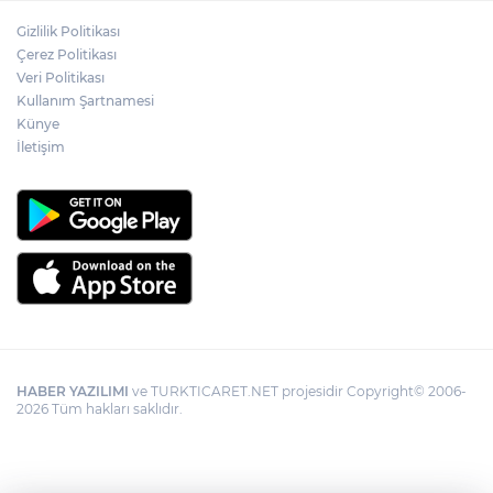
Adalet Bakanı Gürlek: Behçet Oktay'ın
Gizlilik Politikası
şüpheli ölümü yeniden kapsamlı şekilde
Çerez Politikası
incelenecek
Veri Politikası
Kullanım Şartnamesi
Künye
Görevden uzaklaştırılan Utku Caner
Çaykara hakkında tahliye kararı
İletişim
HABER YAZILIMI
ve TURKTICARET.NET projesidir Copyright© 2006-
2026 Tüm hakları saklıdır.