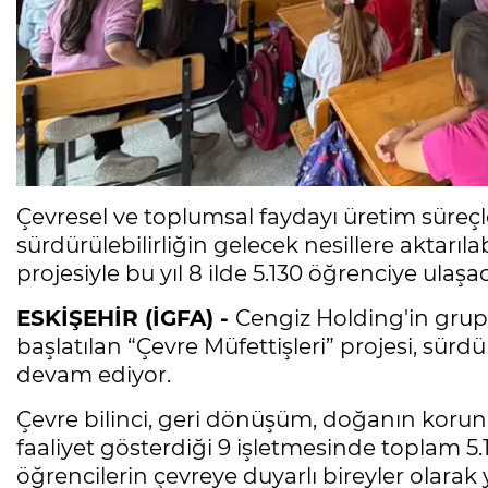
Çevresel ve toplumsal faydayı üretim süreçl
sürdürülebilirliğin gelecek nesillere aktarılab
projesiyle bu yıl 8 ilde 5.130 öğrenciye ulaşa
ESKİŞEHİR (İGFA) -
Cengiz Holding'in grup ş
başlatılan “Çevre Müfettişleri” projesi, sürdü
devam ediyor.
Çevre bilinci, geri dönüşüm, doğanın korunm
faaliyet gösterdiği 9 işletmesinde toplam 5
öğrencilerin çevreye duyarlı bireyler olar