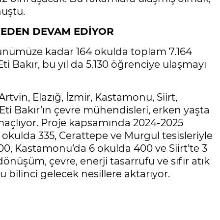
nuştu.
SMEDEN DEVAM EDİYOR
n günümüze kadar 164 okulda toplam 7.164
Eti Bakır, bu yıl da 5.130 öğrenciye ulaşmayı
tvin, Elazığ, İzmir, Kastamonu, Siirt,
ti Bakır’ın çevre mühendisleri, erken yaşta
maçlıyor. Proje kapsamında 2024-2025
ulda 335, Cerattepe ve Murgul tesisleriyle
000, Kastamonu’da 6 okulda 400 ve Siirt’te 3
önüşüm, çevre, enerji tasarrufu ve sıfır atık
u bilinci gelecek nesillere aktarıyor.