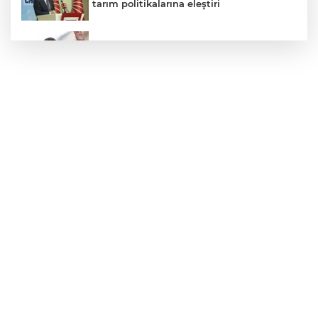
tarım politikalarına eleştiri
Görevden uzaklaştırılan Utku Caner
Çaykara hakkında tahliye kararı
Yağış sonrası deniz uyarısı! Bulanık ve
kötü kokulu suda yüzmeyin
Ordu Gölköy’de 70 bina yeni yüzüne
kavuşuyor
Fındık alım fiyatları açıklandı... Alımlar 24
Ağustos'ta başlıyor