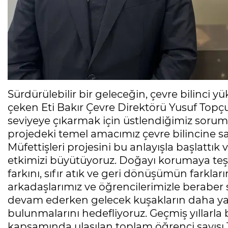
Sürdürülebilir bir geleceğin, çevre bilinci 
çeken Eti Bakır Çevre Direktörü Yusuf Topçu
seviyeye çıkarmak için üstlendiğimiz soruml
projedeki temel amacımız çevre bilincine sa
Müfettişleri projesini bu anlayışla başlattık
etkimizi büyütüyoruz. Doğayı korumaya teşv
farkını, sıfır atık ve geri dönüşümün farklar
arkadaşlarımız ve öğrencilerimizle beraber 
devam ederken gelecek kuşakların daha yaş
bulunmalarını hedefliyoruz. Geçmiş yıllarla b
kapsamında ulaşılan toplam öğrenci sayısı 