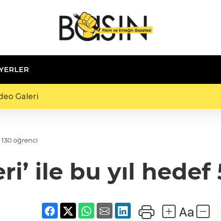
 YERLER
deo Galeri
n 130 öğrenci
ri’ ile bu yıl hedef