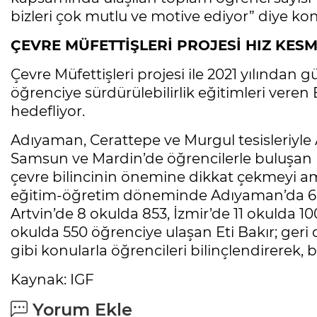
bizleri çok mutlu ve motive ediyor” diye ko
ÇEVRE MÜFETTİŞLERİ PROJESİ HIZ KE
Çevre Müfettişleri projesi ile 2021 yılında
öğrenciye sürdürülebilirlik eğitimleri veren 
hedefliyor.
Adıyaman, Cerattepe ve Murgul tesisleriyle Ar
Samsun ve Mardin’de öğrencilerle buluşan E
çevre bilincinin önemine dikkat çekmeyi a
eğitim-öğretim döneminde Adıyaman’da 6 ok
Artvin’de 8 okulda 853, İzmir’de 11 okulda 1
okulda 550 öğrenciye ulaşan Eti Bakır; geri d
gibi konularla öğrencileri bilinçlendirerek, b
Kaynak: IGF
Yorum Ekle