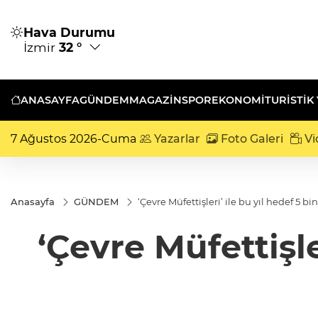
Hava Durumu
İzmir
32 °
ANASAYFA
GÜNDEM
MAGAZİN
SPOR
EKONOMİ
TURISTIK
7 Ağustos 2026-Cuma
Yazarlar
Foto Galeri
Vi
Anasayfa
GÜNDEM
‘Çevre Müfettişleri’ ile bu yıl hedef 5 bi
‘Çevre Müfettişle