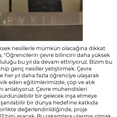
yüksek nesillerle mümkün olacağına dikkat
, “Öğrencilerin çevre bilincini daha yüksek
uluğu bu yıl da devam ettiriyoruz. Bizim bu
hip genç nesiller yetiştirmek. Çevre
 ve her yıl daha fazla öğrenciye ulaşarak
ik eden eğitimlerimizde, çöp ve atık
ını anlatıyoruz. Çevre mühendisleri
sürdürülebilir bir gelecek inşa etmeye
anılabilir bir dünya hedefine katkıda
irlikte değerlendirildiğinde, proje
12 bini aşacak. Bu rakamlara ulaşmış olmak,