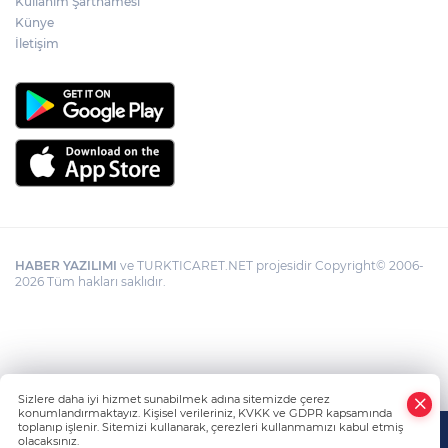
Kullanım Şartnamesi
Künye
Görevden uzaklaştırılan Utku Caner
Çaykara hakkında tahliye kararı
İletişim
HABER YAZILIMI
ve TURKTICARET.NET projesidir Copyright© 2006-
2026 Tüm hakları saklıdır.
Sizlere daha iyi hizmet sunabilmek adına sitemizde çerez
konumlandırmaktayız. Kişisel verileriniz, KVKK ve GDPR kapsamında
toplanıp işlenir. Sitemizi kullanarak, çerezleri kullanmamızı kabul etmiş
olacaksınız.