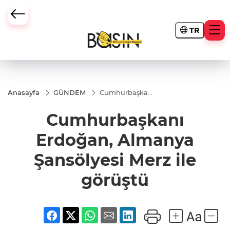
TR
Anasayfa
GÜNDEM
Cumhurbaşkanı
Erdoğan,
Almanya
Cumhurbaşkanı
Şansölyesi Merz
ile görüştü
Erdoğan, Almanya
Şansölyesi Merz ile
görüştü