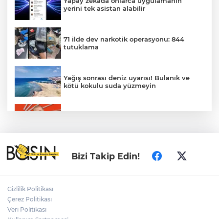
Yapay zekada onlarca uygulamanın
yerini tek asistan alabilir
71 ilde dev narkotik operasyonu: 844
tutuklama
Yağış sonrası deniz uyarısı! Bulanık ve
kötü kokulu suda yüzmeyin
Gürsel Tekin’den 'tutarlılık' mesajı... Tarihi
meselelerde pusula net olmalı
Türkiye ile Vietnam arasında 'hava'da
Bizi Takip Edin!
yeni dönem... Sefer kapasitesi artırıldı
Adalet Bakanı Gürlek: Behçet Oktay'ın
Gizlilik Politikası
şüpheli ölümü yeniden kapsamlı şekilde
Çerez Politikası
incelenecek
Veri Politikası