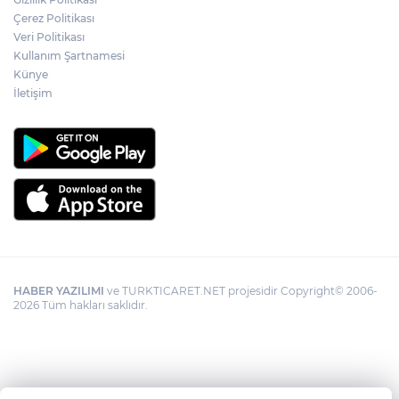
şüpheli ölümü yeniden kapsamlı şekilde
Çerez Politikası
incelenecek
Veri Politikası
Kullanım Şartnamesi
Künye
Görevden uzaklaştırılan Utku Caner
Çaykara hakkında tahliye kararı
İletişim
HABER YAZILIMI
ve TURKTICARET.NET projesidir Copyright© 2006-
2026 Tüm hakları saklıdır.