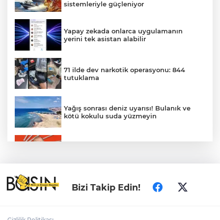
sistemleriyle güçleniyor
Yapay zekada onlarca uygulamanın
yerini tek asistan alabilir
71 ilde dev narkotik operasyonu: 844
tutuklama
Yağış sonrası deniz uyarısı! Bulanık ve
kötü kokulu suda yüzmeyin
Gürsel Tekin’den 'tutarlılık' mesajı... Tarihi
meselelerde pusula net olmalı
Türkiye ile Vietnam arasında 'hava'da
Bizi Takip Edin!
yeni dönem... Sefer kapasitesi artırıldı
Adalet Bakanı Gürlek: Behçet Oktay'ın
Gizlilik Politikası