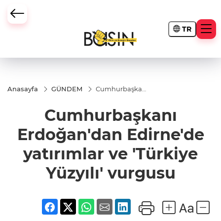
TR
Anasayfa
GÜNDEM
Cumhurbaşkanı
Erdoğan'dan
Edirne'de
Cumhurbaşkanı
yatırımlar ve
'Türkiye Yüzyılı'
vurgusu
Erdoğan'dan Edirne'de
yatırımlar ve 'Türkiye
Yüzyılı' vurgusu