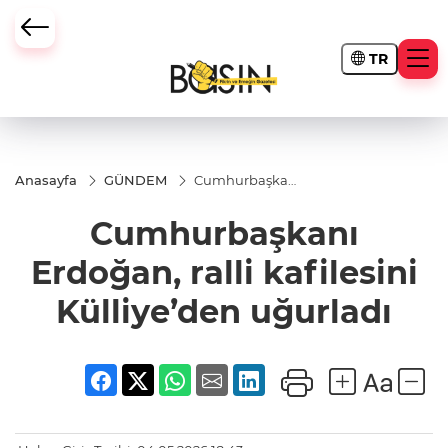
TR
Anasayfa
GÜNDEM
Cumhurbaşkanı
Erdoğan, ralli
kafilesini
Cumhurbaşkanı
Külliye’den
uğurladı
Erdoğan, ralli kafilesini
Külliye’den uğurladı