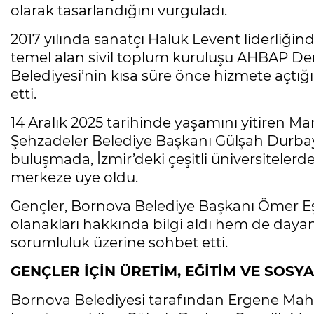
olarak tasarlandığını vurguladı.
2017 yılında sanatçı Haluk Levent liderliğ
temel alan sivil toplum kuruluşu AHBAP Der
Belediyesi’nin kısa süre önce hizmete açtığ
etti.
14 Aralık 2025 tarihinde yaşamını yitiren Ma
Şehzadeler Belediye Başkanı Gülşah Durbay
buluşmada, İzmir’deki çeşitli üniversitele
merkeze üye oldu.
Gençler, Bornova Belediye Başkanı Ömer Eş
olanakları hakkında bilgi aldı hem de dayan
sorumluluk üzerine sohbet etti.
GENÇLER İÇİN ÜRETİM, EĞİTİM VE SOSY
Bornova Belediyesi tarafından Ergene Mahall