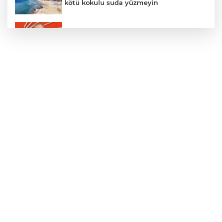
kötü kokulu suda yüzmeyin
Gürsel Tekin’den 'tutarlılık' mesajı... Tarihi
meselelerde pusula net olmalı
Türkiye ile Vietnam arasında 'hava'da
yeni dönem... Sefer kapasitesi artırıldı
Adalet Bakanı Gürlek: Behçet Oktay'ın
şüpheli ölümü yeniden kapsamlı şekilde
incelenecek
Görevden uzaklaştırılan Utku Caner
Çaykara hakkında tahliye kararı