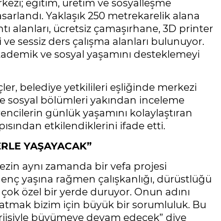
kezi; eğitim, üretim ve sosyalleşme
tasarlandı. Yaklaşık 250 metrekarelik alana
ı alanları, ücretsiz çamaşırhane, 3D printer
i ve sessiz ders çalışma alanları bulunuyor.
 akademik ve sosyal yaşamını desteklemeyi
, belediye yetkilileri eşliğinde merkezi
ı ve sosyal bölümleri yakından inceleme
ğrencilerin günlük yaşamını kolaylaştıran
sından etkilendiklerini ifade etti.
ERLE YAŞAYACAK”
zin aynı zamanda bir vefa projesi
enç yaşına rağmen çalışkanlığı, dürüstlüğü
 çok özel bir yerde duruyor. Onun adını
atmak bizim için büyük bir sorumluluk. Bu
erjisiyle büyümeye devam edecek” diye