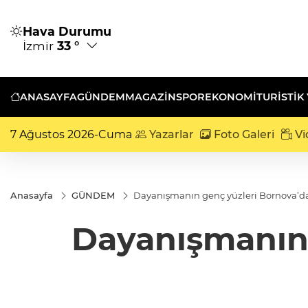
Hava Durumu
İzmir
33 °
ANASAYFA
GÜNDEM
MAGAZİN
SPOR
EKONOMİ
TURISTIK
7 Ağustos 2026-Cuma
Yazarlar
Foto Galeri
Vi
Anasayfa
GÜNDEM
Dayanışmanın genç yüzleri Bornova’d
Dayanışmanın 