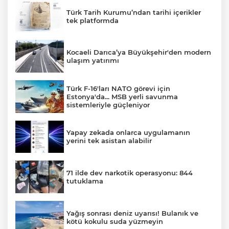
Türk Tarih Kurumu’ndan tarihi içerikler
tek platformda
Kocaeli Darıca’ya Büyükşehir'den modern
ulaşım yatırımı
Türk F-16'ları NATO görevi için
Estonya'da... MSB yerli savunma
sistemleriyle güçleniyor
Yapay zekada onlarca uygulamanın
yerini tek asistan alabilir
71 ilde dev narkotik operasyonu: 844
tutuklama
Yağış sonrası deniz uyarısı! Bulanık ve
kötü kokulu suda yüzmeyin