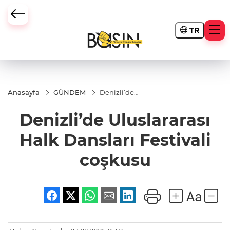
TR
Anasayfa
GÜNDEM
Denizli’de
Uluslararası
Halk
Denizli’de Uluslararası
Dansları
Festivali
coşkusu
Halk Dansları Festivali
coşkusu