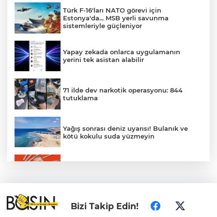
Türk F-16'ları NATO görevi için
Estonya'da... MSB yerli savunma
sistemleriyle güçleniyor
Yapay zekada onlarca uygulamanın
yerini tek asistan alabilir
71 ilde dev narkotik operasyonu: 844
tutuklama
Yağış sonrası deniz uyarısı! Bulanık ve
kötü kokulu suda yüzmeyin
Gürsel Tekin’den 'tutarlılık' mesajı... Tarihi
meselelerde pusula net olmalı
Türkiye ile Vietnam arasında 'hava'da
Bizi Takip Edin!
yeni dönem... Sefer kapasitesi artırıldı