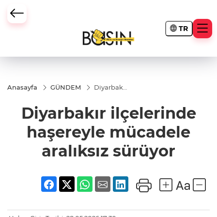
TR
Anasayfa
GÜNDEM
Diyarbakır
ilçelerinde
haşereyle
Diyarbakır ilçelerinde
mücadele
aralıksız
sürüyor
haşereyle mücadele
aralıksız sürüyor