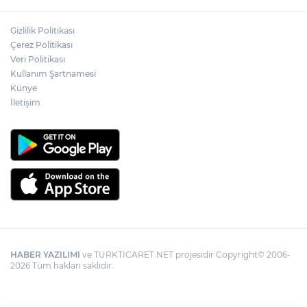
Adalet Bakanı Gürlek: Behçet Oktay'ın
Gizlilik Politikası
şüpheli ölümü yeniden kapsamlı şekilde
Çerez Politikası
incelenecek
Veri Politikası
Kullanım Şartnamesi
Künye
Görevden uzaklaştırılan Utku Caner
Çaykara hakkında tahliye kararı
İletişim
HABER YAZILIMI
ve TURKTICARET.NET projesidir Copyright© 2006-
2026 Tüm hakları saklıdır.