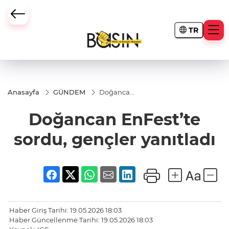
TR
Anasayfa
GÜNDEM
Doğancan
EnFest’te
sordu,
Doğancan EnFest’te
gençler
yanıtladı
sordu, gençler yanıtladı
Haber Giriş Tarihi: 19.05.2026 18:03
Haber Güncellenme Tarihi: 19.05.2026 18:03