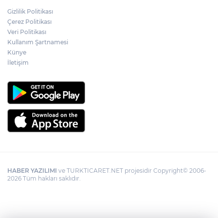
Adalet Bakanı Gürlek: Behçet Oktay'ın
Gizlilik Politikası
şüpheli ölümü yeniden kapsamlı şekilde
Çerez Politikası
incelenecek
Veri Politikası
Kullanım Şartnamesi
Künye
Görevden uzaklaştırılan Utku Caner
Çaykara hakkında tahliye kararı
İletişim
HABER YAZILIMI
ve TURKTICARET.NET projesidir Copyright© 2006-
2026 Tüm hakları saklıdır.