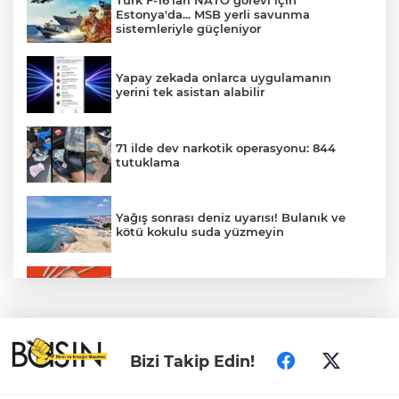
Türk F-16'ları NATO görevi için
Estonya'da... MSB yerli savunma
sistemleriyle güçleniyor
Yapay zekada onlarca uygulamanın
yerini tek asistan alabilir
71 ilde dev narkotik operasyonu: 844
tutuklama
Yağış sonrası deniz uyarısı! Bulanık ve
kötü kokulu suda yüzmeyin
Gürsel Tekin’den 'tutarlılık' mesajı... Tarihi
meselelerde pusula net olmalı
Türkiye ile Vietnam arasında 'hava'da
Bizi Takip Edin!
yeni dönem... Sefer kapasitesi artırıldı