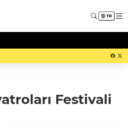
TR
troları Festivali