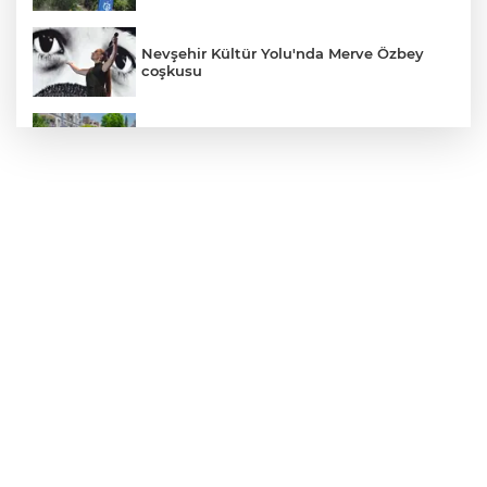
Nevşehir Kültür Yolu'nda Merve Özbey
coşkusu
Daha yeşil Milas için yoğun çalışma
MEB ve Türk Kızılay'dan Çocuklara
Yönelik Afet Farkındalık Çalıştayı
Edirne Keşan’da temizlik hareketi
ödülsüz kalmadı
Gümrük Muhafaza'dan kaçakçılığa darbe!
2026'da 58 bin 519 canlı hayvan kurtarıldı