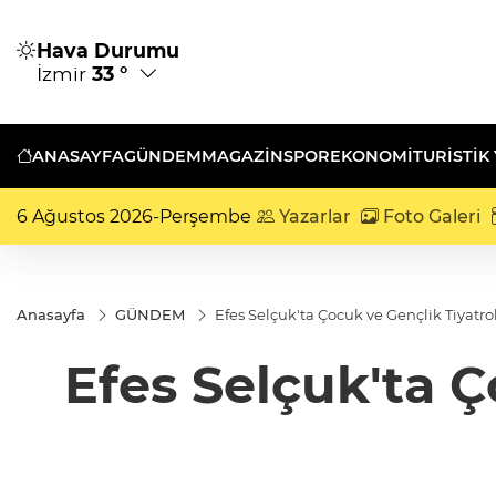
Hava Durumu
İzmir
33 °
ANASAYFA
GÜNDEM
MAGAZİN
SPOR
EKONOMİ
TURISTIK
6 Ağustos 2026-Perşembe
Yazarlar
Foto Galeri
Anasayfa
GÜNDEM
Efes Selçuk'ta Çocuk ve Gençlik Tiyatrol
Efes Selçuk'ta Ç