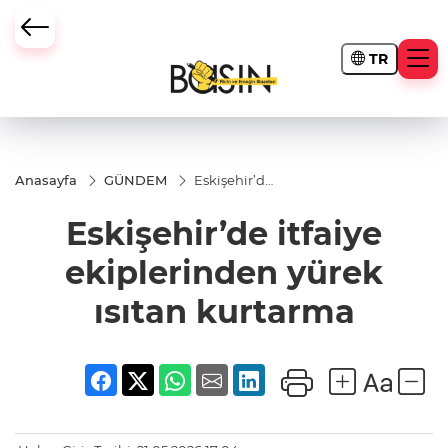
TR
Anasayfa
GÜNDEM
Eskişehir’de
itfaiye
ekiplerinden
Eskişehir’de itfaiye
yürek ısıtan
kurtarma
ekiplerinden yürek
ısıtan kurtarma