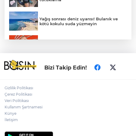
Yağış sonrası deniz uyarısı! Bulanık ve
kötü kokulu suda yüzmeyin
Gürsel Tekin’den 'tutarlılık' mesajı... Tarihi
meselelerde pusula net olmalı
Türkiye ile Vietnam arasında 'hava'da
Bizi Takip Edin!
yeni dönem... Sefer kapasitesi artırıldı
Adalet Bakanı Gürlek: Behçet Oktay'ın
Gizlilik Politikası
şüpheli ölümü yeniden kapsamlı şekilde
Çerez Politikası
incelenecek
Veri Politikası
Kullanım Şartnamesi
Künye
Görevden uzaklaştırılan Utku Caner
Çaykara hakkında tahliye kararı
İletişim