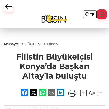
TR
Anasayfa
GÜNDEM
Filistin
Büyükelçisi
Konya’da
Filistin Büyükelçisi
Başkan
Altay’la
buluştu
Konya’da Başkan
Altay’la buluştu