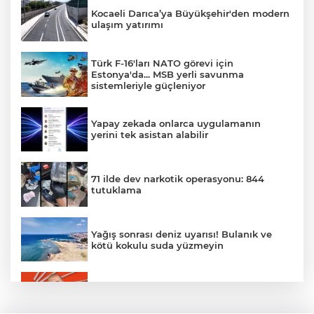
Kocaeli Darıca’ya Büyükşehir'den modern
ulaşım yatırımı
Türk F-16'ları NATO görevi için
Estonya'da... MSB yerli savunma
sistemleriyle güçleniyor
Yapay zekada onlarca uygulamanın
yerini tek asistan alabilir
71 ilde dev narkotik operasyonu: 844
tutuklama
Yağış sonrası deniz uyarısı! Bulanık ve
kötü kokulu suda yüzmeyin
Gürsel Tekin’den 'tutarlılık' mesajı... Tarihi
meselelerde pusula net olmalı