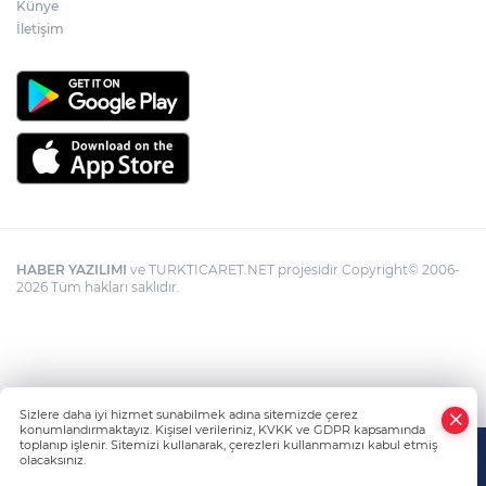
Künye
Görevden uzaklaştırılan Utku Caner
Çaykara hakkında tahliye kararı
İletişim
HABER YAZILIMI
ve TURKTICARET.NET projesidir Copyright© 2006-
2026 Tüm hakları saklıdır.
Sizlere daha iyi hizmet sunabilmek adına sitemizde çerez
konumlandırmaktayız. Kişisel verileriniz, KVKK ve GDPR kapsamında
toplanıp işlenir. Sitemizi kullanarak, çerezleri kullanmamızı kabul etmiş
olacaksınız.
Anasayfa
Haber Ara
Yazarlar