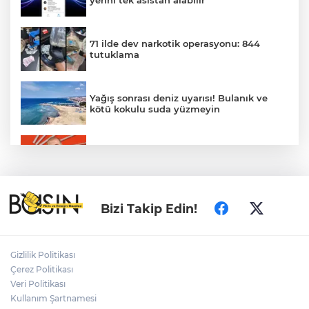
yerini tek asistan alabilir
71 ilde dev narkotik operasyonu: 844
tutuklama
Yağış sonrası deniz uyarısı! Bulanık ve
kötü kokulu suda yüzmeyin
Gürsel Tekin’den 'tutarlılık' mesajı... Tarihi
meselelerde pusula net olmalı
Türkiye ile Vietnam arasında 'hava'da
Bizi Takip Edin!
yeni dönem... Sefer kapasitesi artırıldı
Adalet Bakanı Gürlek: Behçet Oktay'ın
Gizlilik Politikası
şüpheli ölümü yeniden kapsamlı şekilde
Çerez Politikası
incelenecek
Veri Politikası
Kullanım Şartnamesi