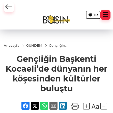
TR
Anasayfa
GÜNDEM
Gençliğin
Başkenti
Kocaeli’de
Gençliğin Başkenti
dünyanın
her
köşesinden
Kocaeli’de dünyanın her
kültürler
buluştu
köşesinden kültürler
buluştu