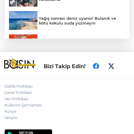
Yağış sonrası deniz uyarısı! Bulanık ve
kötü kokulu suda yüzmeyin
Gürsel Tekin’den 'tutarlılık' mesajı... Tarihi
meselelerde pusula net olmalı
Türkiye ile Vietnam arasında 'hava'da
Bizi Takip Edin!
yeni dönem... Sefer kapasitesi artırıldı
Adalet Bakanı Gürlek: Behçet Oktay'ın
Gizlilik Politikası
şüpheli ölümü yeniden kapsamlı şekilde
Çerez Politikası
incelenecek
Veri Politikası
Kullanım Şartnamesi
Künye
Görevden uzaklaştırılan Utku Caner
Çaykara hakkında tahliye kararı
İletişim