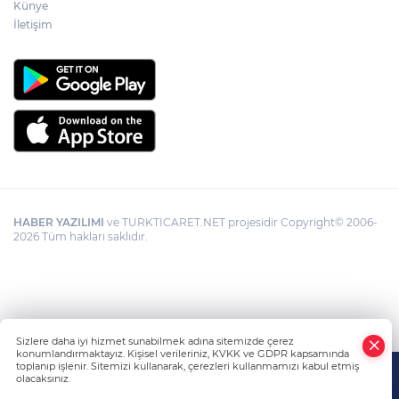
Künye
Kocaeli’de adrenalin zirve yapacak
İletişim
HABER YAZILIMI
ve TURKTICARET.NET projesidir Copyright© 2006-
2026 Tüm hakları saklıdır.
Sizlere daha iyi hizmet sunabilmek adına sitemizde çerez
konumlandırmaktayız. Kişisel verileriniz, KVKK ve GDPR kapsamında
toplanıp işlenir. Sitemizi kullanarak, çerezleri kullanmamızı kabul etmiş
olacaksınız.
Anasayfa
Haber Ara
Yazarlar