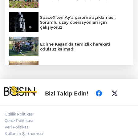
SpaceX'ten Ay'a çarpma açıklaması:
Sorumlu uzay operasyonları için
çalışıyoruz
Edirne Keşan’da temizlik hareketi
ödülsüz kalmadı
Bursa Osmangazili başarılı pilot kupasını
Başkan Aydın’la paylaştı
Gümrük Muhafaza'dan kaçakçılığa darbe!
Bizi Takip Edin!
2026'da 58 bin 519 canlı hayvan kurtarıldı
Gizlilik Politikası
Nevşehir Kültür Yolu'nda Merve Özbey
Çerez Politikası
coşkusu
Veri Politikası
Kullanım Şartnamesi