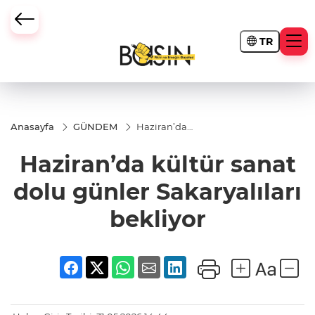
TR
Anasayfa
GÜNDEM
Haziran’da
kültür sanat
dolu günler
Haziran’da kültür sanat
Sakaryalıları
bekliyor
dolu günler Sakaryalıları
bekliyor