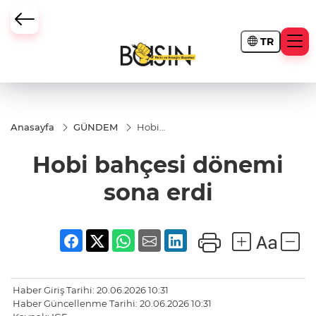
TR
Anasayfa
GÜNDEM
Hobi
bahçesi
dönemi
Hobi bahçesi dönemi
sona
erdi
sona erdi
Haber Giriş Tarihi: 20.06.2026 10:31
Haber Güncellenme Tarihi: 20.06.2026 10:31