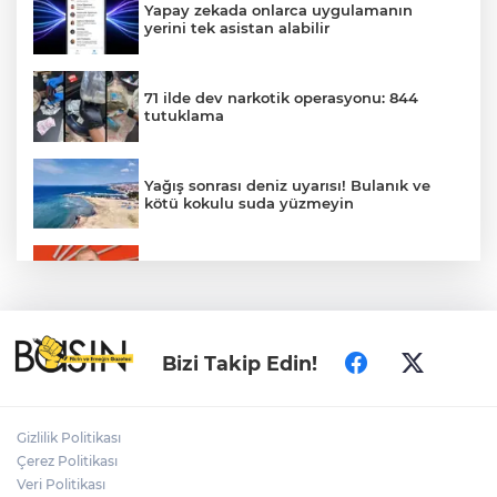
Yapay zekada onlarca uygulamanın
yerini tek asistan alabilir
71 ilde dev narkotik operasyonu: 844
tutuklama
Yağış sonrası deniz uyarısı! Bulanık ve
kötü kokulu suda yüzmeyin
Gürsel Tekin’den 'tutarlılık' mesajı... Tarihi
meselelerde pusula net olmalı
Türkiye ile Vietnam arasında 'hava'da
Bizi Takip Edin!
yeni dönem... Sefer kapasitesi artırıldı
Adalet Bakanı Gürlek: Behçet Oktay'ın
Gizlilik Politikası
şüpheli ölümü yeniden kapsamlı şekilde
Çerez Politikası
incelenecek
Veri Politikası