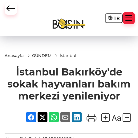
TR
Anasayfa
GÜNDEM
İstanbul
Bakırköy'de
sokak
İstanbul Bakırköy'de
hayvanları
bakım
merkezi
sokak hayvanları bakım
yenileniyor
merkezi yenileniyor