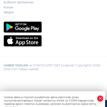
Kullanım Şartnamesi
Künye
Görevden uzaklaştırılan Utku Caner
Çaykara hakkında tahliye kararı
İletişim
HABER YAZILIMI
ve TURKTICARET.NET projesidir Copyright© 2006-
2026 Tüm hakları saklıdır.
Sizlere daha iyi hizmet sunabilmek adına sitemizde çerez
konumlandırmaktayız. Kişisel verileriniz, KVKK ve GDPR kapsamında
toplanıp işlenir. Sitemizi kullanarak, çerezleri kullanmamızı kabul etmiş