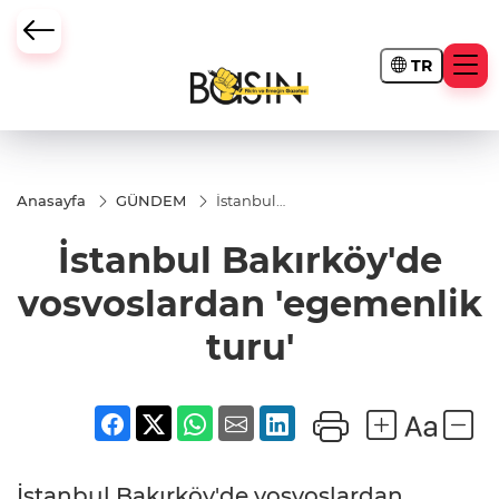
TR
Anasayfa
GÜNDEM
İstanbul
Bakırköy'de
vosvoslardan
İstanbul Bakırköy'de
'egemenlik
turu'
vosvoslardan 'egemenlik
turu'
İstanbul Bakırköy'de vosvoslardan