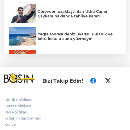
Görevden uzaklaştırılan Utku Caner
Çaykara hakkında tahliye kararı
Yağış sonrası deniz uyarısı! Bulanık ve
kötü kokulu suda yüzmeyin
Gürsel Tekin’den 'tutarlılık' mesajı... Tarihi
meselelerde pusula net olmalı
Fındık alım fiyatları açıklandı... Alımlar 24
Bizi Takip Edin!
Ağustos'ta başlıyor
Gizlilik Politikası
Ordu Gölköy’de 70 bina yeni yüzüne
Çerez Politikası
kavuşuyor
Veri Politikası
Kullanım Şartnamesi
Künye
CHP'li Sarıbal'dan orman yangınları ve
tarım politikalarına eleştiri