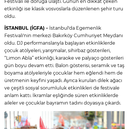
Festivali ile doruğa ulaştı. Günün en dikkat çeken
etkinliği ise klasik vosvoslarla düzenlenen şehir turu
oldu.
İSTANBUL (İGFA) -
İstanbul'da Egemenlik
Festivali'nin merkezi Bakırköy Cumhuriyet Meydanı
oldu. DJ performanslarıyla başlayan etkinliklerde
çocuk atölyeleri, yarışmalar, sihirbaz gösterileri,
“Limon Abla” etkinliği, karaoke ve palyaço gösterileri
gün boyu devam etti. Balon gösterisi, seramik ve taş
boyama atölyeleriyle çocuklar hem eğlendi hem de
üretmenin keyfini yaşadı. Ayrıca kurulan dilek ağacı
ve çeşitli sosyal sorumluluk etkinlikleri de festivale
anlam kattı. İkramlar eşliğinde süren etkinliklerde
aileler ve çocuklar bayramın tadını doyasıya çıkardı.