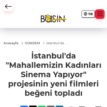
TR
Anasayfa
GÜNDEM
İstanbul'da
"Mahallemizin
Kadınları
İstanbul'da
Sinema
Yapıyor"
projesinin
"Mahallemizin Kadınları
yeni filmleri
beğeni
Sinema Yapıyor"
topladı
projesinin yeni filmleri
beğeni topladı