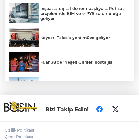
İnşaatta dijital dönem başlıyor... Ruhsat
projelerinde BIM ve e-PYS zorunluluğu
geliyor
Kayseri Talas'a yeni müze geliyor
Fuar 38'de 'Neşeli Günler' nostaljisi
Konya’da Lise Medeniyet Akademisi
yükseliyor
Özgür Özel ve Veli Ağbaba için fezleke
Bizi Takip Edin!
hazırlandı!
Gizlilik Politikası
İzmir Karabağlar Meclisi'nde çevre ve
Çerez Politikası
yatırım gündemi