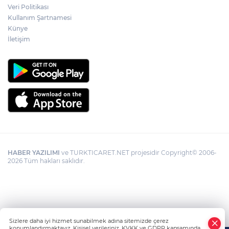
Veri Politikası
Kullanım Şartnamesi
Künye
Büyükorhan, 'Büyükşehir'le şenlendi
İletişim
HABER YAZILIMI
ve TURKTICARET.NET projesidir Copyright© 2006-
2026 Tüm hakları saklıdır.
Sizlere daha iyi hizmet sunabilmek adına sitemizde çerez
konumlandırmaktayız. Kişisel verileriniz, KVKK ve GDPR kapsamında