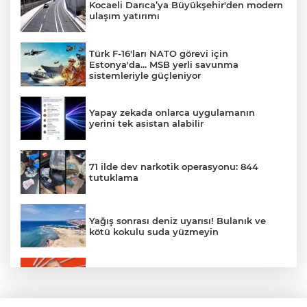
Kocaeli Darıca’ya Büyükşehir'den modern
ulaşım yatırımı
Türk F-16'ları NATO görevi için
Estonya'da... MSB yerli savunma
sistemleriyle güçleniyor
Yapay zekada onlarca uygulamanın
yerini tek asistan alabilir
71 ilde dev narkotik operasyonu: 844
tutuklama
Yağış sonrası deniz uyarısı! Bulanık ve
kötü kokulu suda yüzmeyin
Gürsel Tekin’den 'tutarlılık' mesajı... Tarihi
meselelerde pusula net olmalı