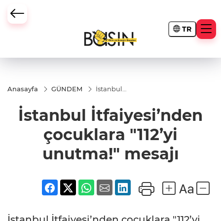
TR
Anasayfa
GÜNDEM
İstanbul
İtfaiyesi’nden
çocuklara
İstanbul İtfaiyesi’nden
"112’yi
unutma!"
mesajı
çocuklara "112’yi
unutma!" mesajı
İstanbul İtfaiyesi’nden çocuklara "112’yi