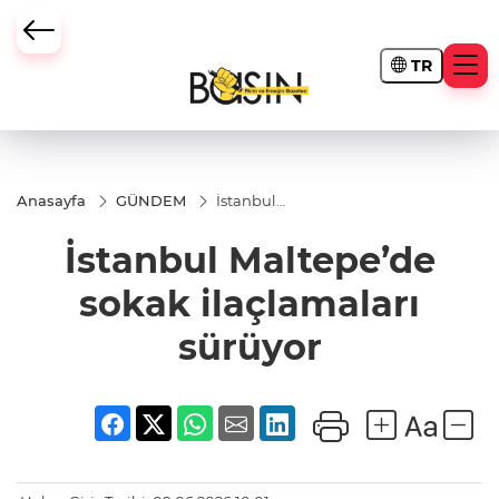
TR
Anasayfa
GÜNDEM
İstanbul
Maltepe’de
sokak
İstanbul Maltepe’de
ilaçlamaları
sürüyor
sokak ilaçlamaları
sürüyor