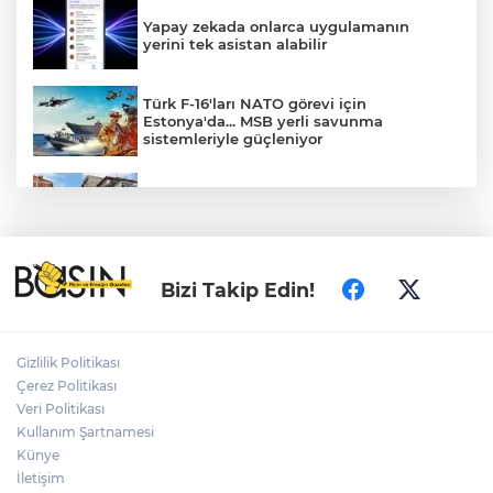
Yapay zekada onlarca uygulamanın
yerini tek asistan alabilir
Türk F-16'ları NATO görevi için
Estonya'da... MSB yerli savunma
sistemleriyle güçleniyor
Ordu Gölköy’de 70 bina yeni yüzüne
kavuşuyor
Adalet Bakanı Gürlek: Behçet Oktay'ın
Bizi Takip Edin!
şüpheli ölümü yeniden kapsamlı şekilde
incelenecek
Gizlilik Politikası
Edirne Keşan'da Önkal Kılavuz'dan
Çerez Politikası
anlamlı çalışma
Veri Politikası
Kullanım Şartnamesi
Künye
İstanbul Maltepe’de ilaçlama çalışmaları
sürüyor
İletişim