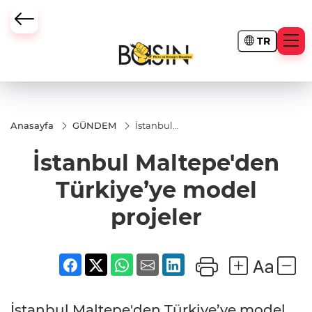
TR
Anasayfa
GÜNDEM
İstanbul
Maltepe'den
Türkiye’ye
İstanbul Maltepe'den
model
projeler
Türkiye’ye model
projeler
İstanbul Maltepe'den Türkiye’ye model