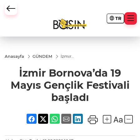
TR
Anasayfa
GÜNDEM
İzmir
Bornova’da
19 Mayıs
İzmir Bornova’da 19
Gençlik
Festivali
başladı
Mayıs Gençlik Festivali
başladı