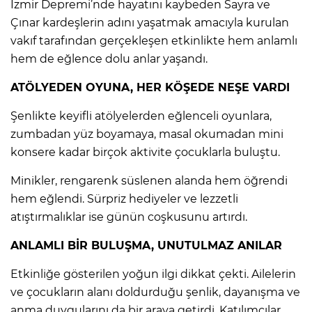
İzmir Depremi’nde hayatını kaybeden Sayra ve
Çınar kardeşlerin adını yaşatmak amacıyla kurulan
vakıf tarafından gerçekleşen etkinlikte hem anlamlı
hem de eğlence dolu anlar yaşandı.
ATÖLYEDEN OYUNA, HER KÖŞEDE NEŞE VARDI
Şenlikte keyifli atölyelerden eğlenceli oyunlara,
zumbadan yüz boyamaya, masal okumadan mini
konsere kadar birçok aktivite çocuklarla buluştu.
Minikler, rengarenk süslenen alanda hem öğrendi
hem eğlendi. Sürpriz hediyeler ve lezzetli
atıştırmalıklar ise günün coşkusunu artırdı.
ANLAMLI BİR BULUŞMA, UNUTULMAZ ANILAR
Etkinliğe gösterilen yoğun ilgi dikkat çekti. Ailelerin
ve çocukların alanı doldurduğu şenlik, dayanışma ve
anma duygularını da bir araya getirdi. Katılımcılar,