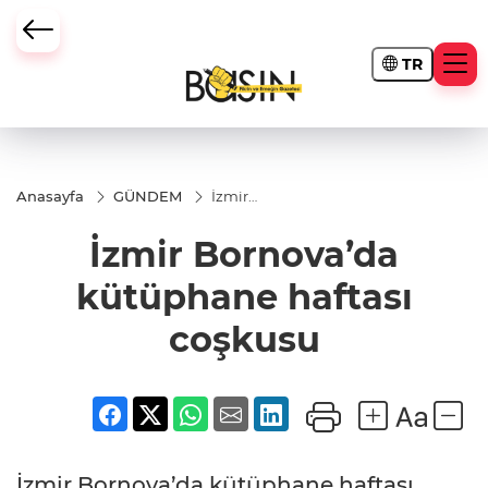
TR
Anasayfa
GÜNDEM
İzmir
Bornova’da
kütüphane
İzmir Bornova’da
haftası
coşkusu
kütüphane haftası
coşkusu
İzmir Bornova’da kütüphane haftası