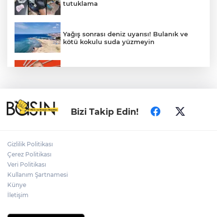
tutuklama
Yağış sonrası deniz uyarısı! Bulanık ve
kötü kokulu suda yüzmeyin
Gürsel Tekin’den 'tutarlılık' mesajı... Tarihi
meselelerde pusula net olmalı
Türkiye ile Vietnam arasında 'hava'da
Bizi Takip Edin!
yeni dönem... Sefer kapasitesi artırıldı
Adalet Bakanı Gürlek: Behçet Oktay'ın
Gizlilik Politikası
şüpheli ölümü yeniden kapsamlı şekilde
Çerez Politikası
incelenecek
Veri Politikası
Kullanım Şartnamesi
Künye
Görevden uzaklaştırılan Utku Caner
Çaykara hakkında tahliye kararı
İletişim