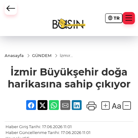
TR
Anasayfa
GÜNDEM
İzmir
Büyükşehir
doğa
İzmir Büyükşehir doğa
harikasına
sahip
çıkıyor
harikasına sahip çıkıyor
Haber Giriş Tarihi: 17.06.2026 11:01
Haber Güncellenme Tarihi: 17.06.2026 11:01