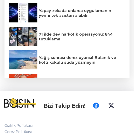
Yapay zekada onlarca uygulamanın
yerini tek asistan alabilir
71 ilde dev narkotik operasyonu: 844
tutuklama
Yağış sonrası deniz uyarısı! Bulanık ve
kötü kokulu suda yüzmeyin
Gürsel Tekin’den 'tutarlılık' mesajı... Tarihi
meselelerde pusula net olmalı
Türkiye ile Vietnam arasında 'hava'da
Bizi Takip Edin!
yeni dönem... Sefer kapasitesi artırıldı
Adalet Bakanı Gürlek: Behçet Oktay'ın
Gizlilik Politikası
şüpheli ölümü yeniden kapsamlı şekilde
Çerez Politikası