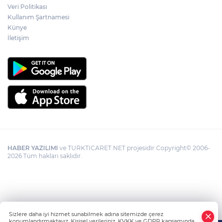
incelenecek
Veri Politikası
Kullanım Şartnamesi
Künye
Görevden uzaklaştırılan Utku Caner
Çaykara hakkında tahliye kararı
İletişim
HABER YAZILIMI
ve TURKTICARET.NET projesidir Copyright© 2006-
2026 Tüm hakları saklıdır.
Sizlere daha iyi hizmet sunabilmek adına sitemizde çerez
konumlandırmaktayız. Kişisel verileriniz, KVKK ve GDPR kapsamında