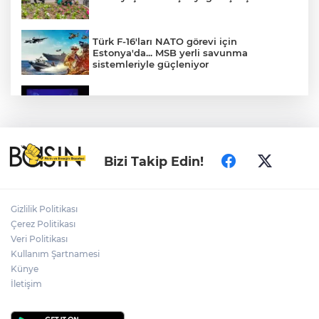
Türk F-16'ları NATO görevi için
Estonya'da... MSB yerli savunma
sistemleriyle güçleniyor
Bilişim 500'de 39 milyar dolarlık dev
hacim
TÜBİTAK'tan lisansüstü araştırmacılara
Bizi Takip Edin!
performans bursu çağrısı
Gizlilik Politikası
Kocaeli Darıca’ya Büyükşehir'den modern
Çerez Politikası
ulaşım yatırımı
Veri Politikası
Kullanım Şartnamesi
Künye
Yapay zekada onlarca uygulamanın
yerini tek asistan alabilir
İletişim