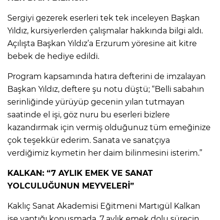
Sergiyi gezerek eserleri tek tek inceleyen Başkan
Yıldız, kursiyerlerden çalışmalar hakkında bilgi aldı.
Açılışta Başkan Yıldız’a Erzurum yöresine ait kitre
bebek de hediye edildi.
Program kapsamında hatıra defterini de imzalayan
Başkan Yıldız, deftere şu notu düştü; “Belli sabahın
serinliğinde yürüyüp gecenin yılan tutmayan
saatinde el işi, göz nuru bu eserleri bizlere
kazandırmak için vermiş olduğunuz tüm emeğinize
çok teşekkür ederim. Sanata ve sanatçıya
verdiğimiz kıymetin her daim bilinmesini isterim.”
KALKAN: “7 AYLIK EMEK VE SANAT
YOLCULUĞUNUN MEYVELERİ”
Kaklıç Sanat Akademisi Eğitmeni Martıgül Kalkan
ise yaptığı konuşmada, 7 aylık emek dolu sürecin