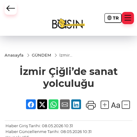
TR
Anasayfa
GÜNDEM
İzmir
Çiğli’de
sanat
İzmir Çiğli’de sanat
yolculuğu
yolculuğu
Haber Giriş Tarihi: 08.05.2026 10:31
Haber Güncellenme Tarihi: 08.05.2026 10:31