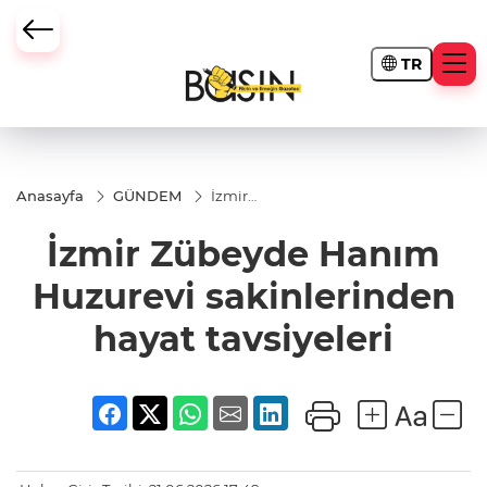
TR
Anasayfa
GÜNDEM
İzmir
Zübeyde
Hanım
İzmir Zübeyde Hanım
Huzurevi
sakinlerinden
hayat
Huzurevi sakinlerinden
tavsiyeleri
hayat tavsiyeleri