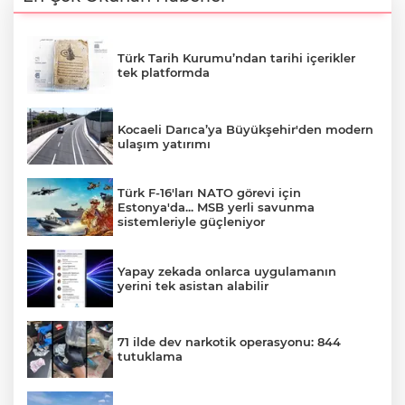
Türk Tarih Kurumu’ndan tarihi içerikler
tek platformda
Kocaeli Darıca’ya Büyükşehir'den modern
ulaşım yatırımı
Türk F-16'ları NATO görevi için
Estonya'da... MSB yerli savunma
sistemleriyle güçleniyor
Yapay zekada onlarca uygulamanın
yerini tek asistan alabilir
71 ilde dev narkotik operasyonu: 844
tutuklama