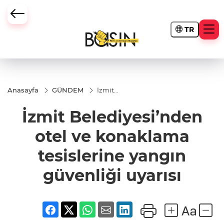
TR
Anasayfa
GÜNDEM
İzmit
Belediyesi’nden
otel ve
İzmit Belediyesi’nden
konaklama
tesislerine
yangın
otel ve konaklama
güvenliği
uyarısı
tesislerine yangın
güvenliği uyarısı