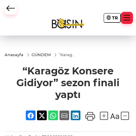
TR
Anasayfa
GÜNDEM
“Karagöz
Konsere
Gidiyor”
“Karagöz Konsere
sezon
finali
yaptı
Gidiyor” sezon finali
yaptı