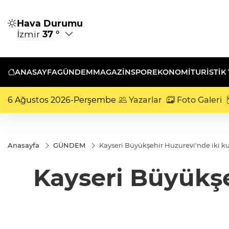
Hava Durumu
İzmir
37 °
ANASAYFA
GÜNDEM
MAGAZİN
SPOR
EKONOMİ
TURISTIK
6 Ağustos 2026-Perşembe
Yazarlar
Foto Galeri
Anasayfa
GÜNDEM
Kayseri Büyükşehir Huzurevi'nde iki k
Kayseri Büyükşe