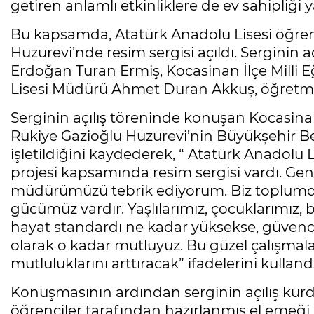
getiren anlamlı etkinliklere de ev sahipliği y
Bu kapsamda, Atatürk Anadolu Lisesi öğrenc
Huzurevi’nde resim sergisi açıldı. Serginin
Erdoğan Turan Ermiş, Kocasinan İlçe Milli 
Lisesi Müdürü Ahmet Duran Akkuş, öğretmenl
Serginin açılış töreninde konuşan Kocasi
Rukiye Gazioğlu Huzurevi’nin Büyükşehir Bel
işletildiğini kaydederek, “ Atatürk Anadolu
projesi kapsamında resim sergisi vardı. Gen
müdürümüzü tebrik ediyorum. Biz toplumda 
gücümüz vardır. Yaşlılarımız, çocuklarımız, b
hayat standardı ne kadar yüksekse, güven
olarak o kadar mutluyuz. Bu güzel çalışmala
mutluluklarını arttıracak” ifadelerini kullandı
Konuşmasının ardından serginin açılış kurde
öğrenciler tarafından hazırlanmış el emeği 