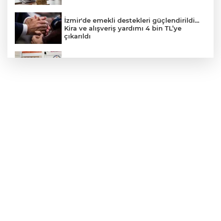
İzmir'de emekli destekleri güçlendirildi...
Kira ve alışveriş yardımı 4 bin TL’ye
çıkarıldı
Antalya Muratpaşa'da çocukların
gelişimine cimnastik desteği
İpsala'da çeltik üretim maliyeti rekor
seviyede... 1 kilogram maliyeti 47,26 TL
oldu
Büyükorhan, 'Büyükşehir'le şenlendi
Nevşehir Kültür Yolu'nda Sefo coşkusu