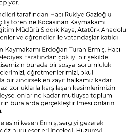
apıyor.
ileri tarafından Hacı Rukiye Gazioğlu
 açılış törenine Kocasinan Kaymakamı
Eğitim Müdürü Sıddık Kaya, Atatürk Anadolu
er ve öğrenciler ile vatandaşlar katıldı.
nan Kaymakamı Erdoğan Turan Ermiş, Hacı
ediyesi tarafından çok iyi bir şekilde
 Lisemizin burada bir sosyal sorumluluk
çlerimizi, öğretmenlerimizi, okul
bir zincirsek en zayıf halkamız kadar
azı zorluklarla karşılaşan kesimlerimizin
deyse, onlar ne kadar mutluysa toplum
rın buralarda gerçekleştirilmesi onların
.
lesini kesen Ermiş, sergiyi gezerek
göz nuru eserleri inceledi. Huzurevi