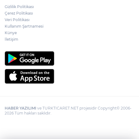
Gizlilik Politikası
Edirne Keşan’da temizlik hareketi
Çerez Politikası
ödülsüz kalmadı
Veri Politikası
Kullanım Şartnamesi
Künye
Gümrük Muhafaza'dan kaçakçılığa darbe!
2026'da 58 bin 519 canlı hayvan kurtarıldı
İletişim
HABER YAZILIMI
ve TURKTICARET.NET projesidir Copyright© 2006-
2026 Tüm hakları saklıdır.