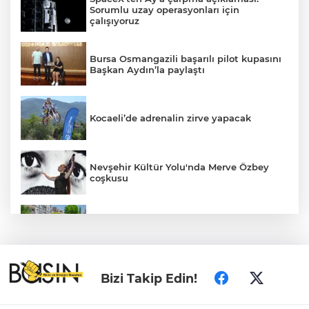
Sorumlu uzay operasyonları için
çalışıyoruz
Bursa Osmangazili başarılı pilot kupasını
Başkan Aydın’la paylaştı
Kocaeli’de adrenalin zirve yapacak
Nevşehir Kültür Yolu'nda Merve Özbey
coşkusu
Daha yeşil Milas için yoğun çalışma
MEB ve Türk Kızılay'dan Çocuklara
Bizi Takip Edin!
Yönelik Afet Farkındalık Çalıştayı