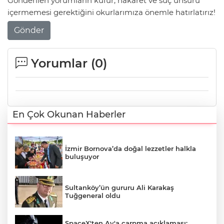
Gönderilen yorumların küfür, hakaret ve suç unsuru
içermemesi gerektiğini okurlarımıza önemle hatırlatırız!
Gönder
Yorumlar (
0
)
En Çok Okunan Haberler
İzmir Bornova’da doğal lezzetler halkla
buluşuyor
Sultanköy’ün gururu Ali Karakaş
Tuğgeneral oldu
SpaceX'ten Ay'a çarpma açıklaması: