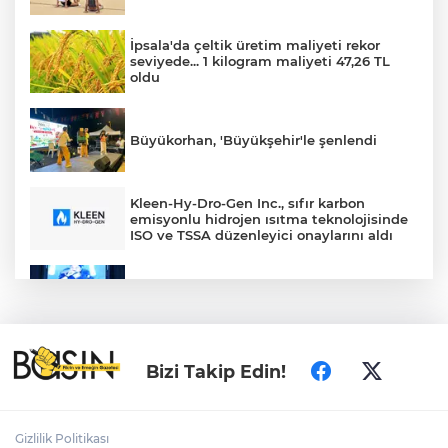
İpsala'da çeltik üretim maliyeti rekor
seviyede... 1 kilogram maliyeti 47,26 TL
oldu
Büyükorhan, 'Büyükşehir'le şenlendi
Kleen-Hy-Dro-Gen Inc., sıfır karbon
emisyonlu hidrojen ısıtma teknolojisinde
ISO ve TSSA düzenleyici onaylarını aldı
Nevşehir Kültür Yolu'nda Sefo coşkusu
Bizi Takip Edin!
Çocuk güvenliği için son toplantı yapıldı
Gizlilik Politikası