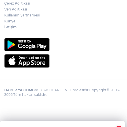
LGS yerleştirme sonuçları belli oldu
Çerez Politikası
Veri Politikası
Kullanım Şartnamesi
İzmir'de emekli destekleri güçlendirildi...
Künye
Kira ve alışveriş yardımı 4 bin TL’ye
İletişim
çıkarıldı
HABER YAZILIMI
ve TURKTICARET.NET projesidir Copyright© 2006-
2026 Tüm hakları saklıdır.