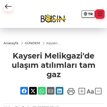
TR
Anasayfa
GÜNDEM
Kayseri
Melikgazi'de
ulaşım
Kayseri Melikgazi'de
atılımları
tam gaz
ulaşım atılımları tam
gaz