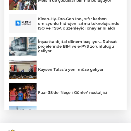
Mersin’de çocuklar bilimle buluşuyor
Kleen-Hy-Dro-Gen Inc., sıfır karbon
emisyonlu hidrojen ısıtma teknolojisinde
ISO ve TSSA düzenleyici onaylarını aldı
İnşaatta dijital dönem başlıyor... Ruhsat
projelerinde BIM ve e-PYS zorunluluğu
geliyor
Kayseri Talas'a yeni müze geliyor
Fuar 38'de 'Neşeli Günler' nostaljisi
Konya’da Lise Medeniyet Akademisi
yükseliyor