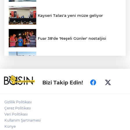
Kayseri Talas'a yeni müze geliyor
Fuar 38'de 'Neşeli Günler' nostaljisi
Konya’da Lise Medeniyet Akademisi
yükseliyor
Özgür Özel ve Veli Ağbaba için fezleke
Bizi Takip Edin!
hazırlandı!
Gizlilik Politikası
İzmir Karabağlar Meclisi'nde çevre ve
Çerez Politikası
yatırım gündemi
Veri Politikası
Kullanım Şartnamesi
Künye
Büyükorhan, 'Büyükşehir'le şenlendi