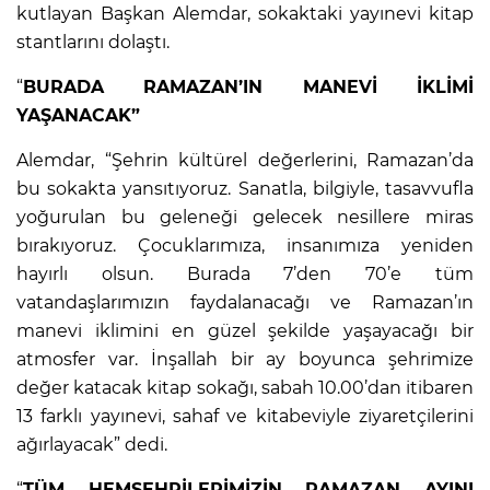
kutlayan Başkan Alemdar, sokaktaki yayınevi kitap
stantlarını dolaştı.
“
BURADA RAMAZAN’IN MANEVİ İKLİMİ
YAŞANACAK”
Alemdar, “Şehrin kültürel değerlerini, Ramazan’da
bu sokakta yansıtıyoruz. Sanatla, bilgiyle, tasavvufla
yoğurulan bu geleneği gelecek nesillere miras
bırakıyoruz. Çocuklarımıza, insanımıza yeniden
hayırlı olsun. Burada 7’den 70’e tüm
vatandaşlarımızın faydalanacağı ve Ramazan’ın
manevi iklimini en güzel şekilde yaşayacağı bir
atmosfer var. İnşallah bir ay boyunca şehrimize
değer katacak kitap sokağı, sabah 10.00’dan itibaren
13 farklı yayınevi, sahaf ve kitabeviyle ziyaretçilerini
ağırlayacak” dedi.
“
TÜM HEMŞEHRİLERİMİZİN RAMAZAN AYINI