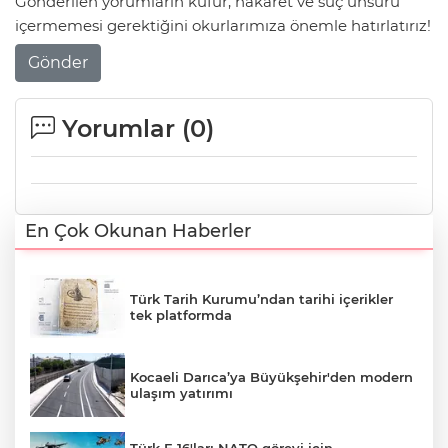
Gönderilen yorumların küfür, hakaret ve suç unsuru
içermemesi gerektiğini okurlarımıza önemle hatırlatırız!
Gönder
Yorumlar (
0
)
En Çok Okunan Haberler
Türk Tarih Kurumu’ndan tarihi içerikler
tek platformda
Kocaeli Darıca’ya Büyükşehir'den modern
ulaşım yatırımı
Türk F-16'ları NATO görevi için