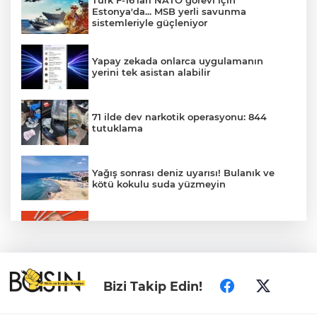
Estonya'da... MSB yerli savunma
sistemleriyle güçleniyor
Yapay zekada onlarca uygulamanın
yerini tek asistan alabilir
71 ilde dev narkotik operasyonu: 844
tutuklama
Yağış sonrası deniz uyarısı! Bulanık ve
kötü kokulu suda yüzmeyin
Gürsel Tekin’den 'tutarlılık' mesajı... Tarihi
meselelerde pusula net olmalı
Türkiye ile Vietnam arasında 'hava'da
Bizi Takip Edin!
yeni dönem... Sefer kapasitesi artırıldı