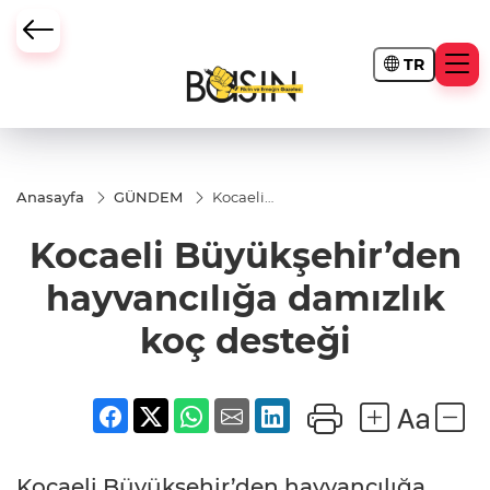
TR
Anasayfa
GÜNDEM
Kocaeli
Büyükşehir’den
hayvancılığa
Kocaeli Büyükşehir’den
damızlık koç
desteği
hayvancılığa damızlık
koç desteği
Kocaeli Büyükşehir’den hayvancılığa