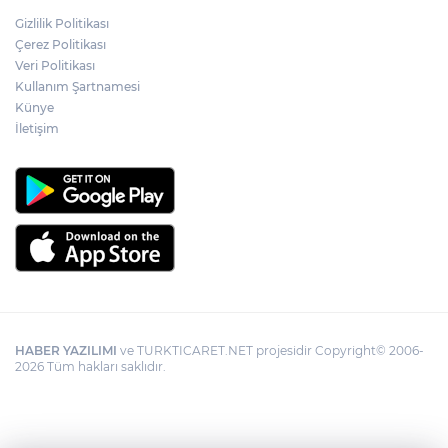
Adalet Bakanı Gürlek: Behçet Oktay'ın
Gizlilik Politikası
şüpheli ölümü yeniden kapsamlı şekilde
Çerez Politikası
incelenecek
Veri Politikası
Kullanım Şartnamesi
Künye
Görevden uzaklaştırılan Utku Caner
Çaykara hakkında tahliye kararı
İletişim
HABER YAZILIMI
ve TURKTICARET.NET projesidir Copyright© 2006-
2026 Tüm hakları saklıdır.