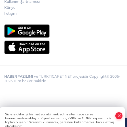
Kullanım Şartnamesi
Künye
Büyükorhan, 'Büyükşehir'le şenlendi
İletişim
HABER YAZILIMI
ve TURKTICARET.NET projesidir Copyright© 2006-
2026 Tüm hakları saklıdır.
Sizlere daha iyi hizmet sunabilmek adına sitemizde çerez
konumlandırmaktayız. Kişisel verileriniz, KVKK ve GDPR kapsamında
toplanıp işlenir. Sitemizi kullanarak, çerezleri kullanmamızı kabul etmiş
olacaksınız.