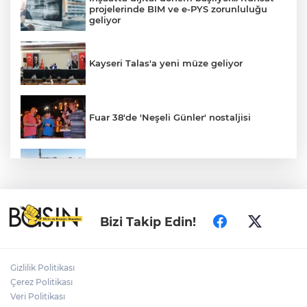
projelerinde BIM ve e-PYS zorunluluğu
geliyor
Kayseri Talas'a yeni müze geliyor
Fuar 38'de 'Neşeli Günler' nostaljisi
Konya’da Lise Medeniyet Akademisi
yükseliyor
Özgür Özel ve Veli Ağbaba için fezleke
Bizi Takip Edin!
hazırlandı!
Gizlilik Politikası
İzmir Karabağlar Meclisi'nde çevre ve
Çerez Politikası
yatırım gündemi
Veri Politikası