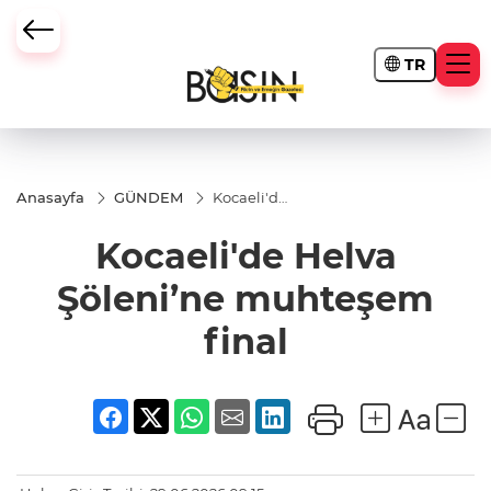
TR
Anasayfa
GÜNDEM
Kocaeli'de
Helva
Şöleni’ne
Kocaeli'de Helva
muhteşem
final
Şöleni’ne muhteşem
final