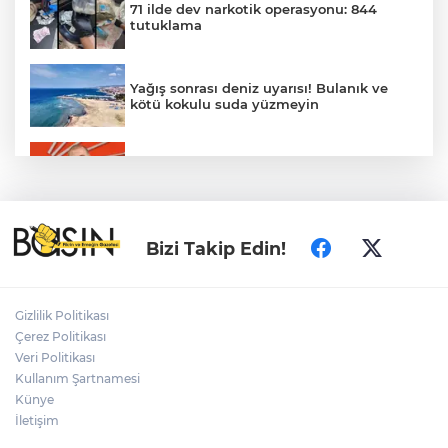
71 ilde dev narkotik operasyonu: 844
tutuklama
Yağış sonrası deniz uyarısı! Bulanık ve
kötü kokulu suda yüzmeyin
Gürsel Tekin’den 'tutarlılık' mesajı... Tarihi
meselelerde pusula net olmalı
Türkiye ile Vietnam arasında 'hava'da
Bizi Takip Edin!
yeni dönem... Sefer kapasitesi artırıldı
Adalet Bakanı Gürlek: Behçet Oktay'ın
Gizlilik Politikası
şüpheli ölümü yeniden kapsamlı şekilde
Çerez Politikası
incelenecek
Veri Politikası
Kullanım Şartnamesi
Künye
Görevden uzaklaştırılan Utku Caner
Çaykara hakkında tahliye kararı
İletişim