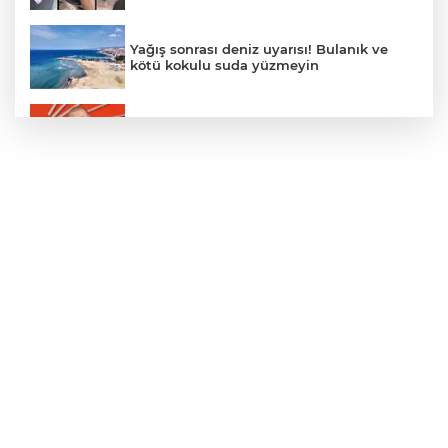
Yağış sonrası deniz uyarısı! Bulanık ve
kötü kokulu suda yüzmeyin
Gürsel Tekin’den 'tutarlılık' mesajı... Tarihi
meselelerde pusula net olmalı
Türkiye ile Vietnam arasında 'hava'da
yeni dönem... Sefer kapasitesi artırıldı
Adalet Bakanı Gürlek: Behçet Oktay'ın
şüpheli ölümü yeniden kapsamlı şekilde
incelenecek
Görevden uzaklaştırılan Utku Caner
Çaykara hakkında tahliye kararı