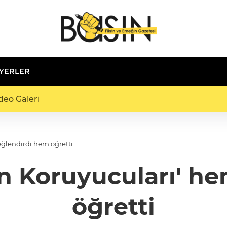
 YERLER
deo Galeri
ğlendirdi hem öğretti
n Koruyucuları' h
öğretti