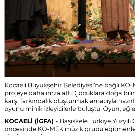
Kocaeli Büyükşehir Belediyesi’ne bağlı KO-
projeye daha imza attı. Çocuklara doğa bil
karşı farkındalık oluşturmak amacıyla hazır
oyunu minik izleyicilerle buluştu. Oyun, eğl
KOCAELİ (İGFA) -
Başiskele Türkiye Yüzyılı 
öncesinde KO-MEK müzik grubu eğitmenleri 