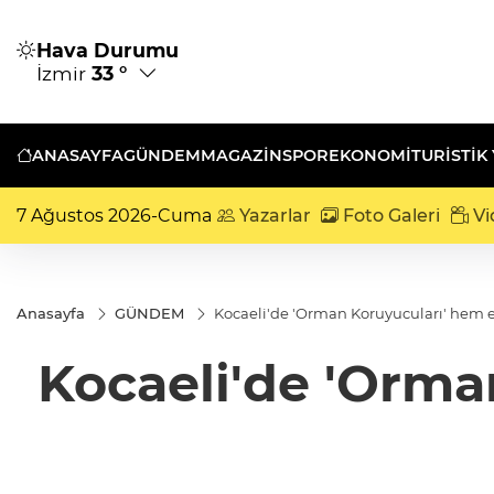
Hava Durumu
İzmir
33 °
ANASAYFA
GÜNDEM
MAGAZİN
SPOR
EKONOMİ
TURISTIK
7 Ağustos 2026-Cuma
Yazarlar
Foto Galeri
Vi
Anasayfa
GÜNDEM
Kocaeli'de 'Orman Koruyucuları' hem e
Kocaeli'de 'Orma