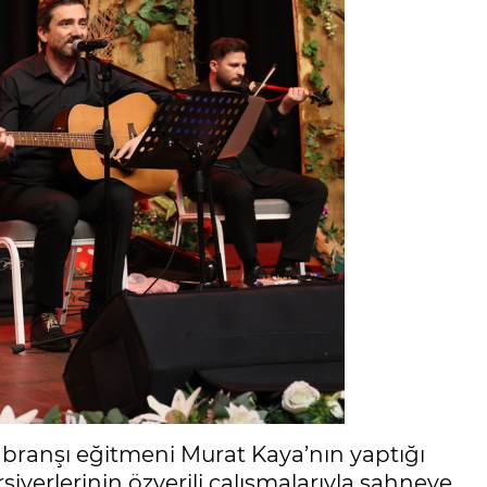
branşı eğitmeni Murat Kaya’nın yaptığı
iyerlerinin özverili çalışmalarıyla sahneye