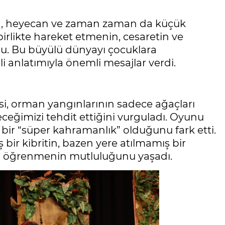
a, heyecan ve zaman zaman da küçük
irlikte hareket etmenin, cesaretin ve
. Bu büyülü dünyayı çocuklara
i anlatımıyla önemli mesajlar verdi.
si, orman yangınlarının sadece ağaçları
leceğimizi tehdit ettiğini vurguladı. Oyunu
bir “süper kahramanlık” olduğunu fark etti.
r kibritin, bazen yere atılmamış bir
i öğrenmenin mutluluğunu yaşadı.