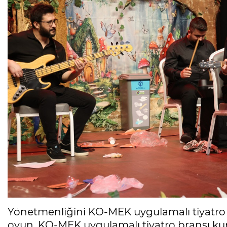
Yönetmenliğini KO-MEK uygulamalı tiyatro 
oyun, KO-MEK uygulamalı tiyatro branşı kurs