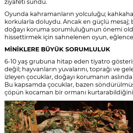
ziyafeti sundu.
Oyunda kahramanların yolculuğu; kahkah
korkularla doluydu. Ancak en güçlü mesaj; b
doğayı koruma sorumluluğunun önemi oldu
hissettirmek için sahnelenen oyun, eğlencel
MİNİKLERE BÜYÜK SORUMLULUK
6-10 yaş grubuna hitap eden tiyatro gösteri
değil; hayvanların yuvalarını, toprağı ve ge
izleyen çocuklar, doğayı korumanın aslında 
Bu kapsamda çocuklar, bazen söndürülmüş bi
çöpün kocaman bir ormanı kurtarabildiğin